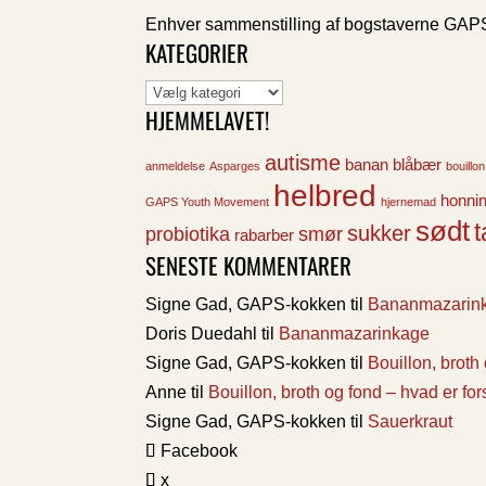
Enhver sammenstilling af bogstaverne GAPS
KATEGORIER
Kategorier
HJEMMELAVET!
autisme
banan
blåbær
anmeldelse
Asparges
bouillon
helbred
honni
GAPS Youth Movement
hjernemad
sødt
t
sukker
probiotika
smør
rabarber
SENESTE KOMMENTARER
Signe Gad, GAPS-kokken
til
Bananmazarin
Doris Duedahl
til
Bananmazarinkage
Signe Gad, GAPS-kokken
til
Bouillon, broth
Anne
til
Bouillon, broth og fond – hvad er fo
Signe Gad, GAPS-kokken
til
Sauerkraut
Facebook
x