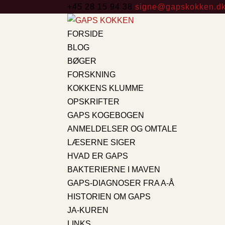
+45 28 15 94 38
signe@gapskokken.d
FORSIDE
BLOG
BØGER
FORSKNING
KOKKENS KLUMME
OPSKRIFTER
GAPS KOGEBOGEN
ANMELDELSER OG OMTALE
LÆSERNE SIGER
HVAD ER GAPS
BAKTERIERNE I MAVEN
GAPS-DIAGNOSER FRA A-Å
HISTORIEN OM GAPS
JA-KUREN
LINKS