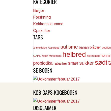
KATEGORIER
Bøger
Forskning
Kokkens klumme
Opskrifter
TAGS
autisme
banan
blåbær
anmeldelse
Asparges
bouillon
helbred
honni
GAPS Youth Movement
hjernemad
sødt
t
sukker
probiotika
smør
rabarber
SE BOGEN
KØB GAPS-KOGEBOGEN
DISCLAIMER