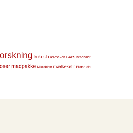
forskning
frokost
Fællesskab
GAPS-behandler
noser
madpakke
mælkekefir
Mikrobiom
Pilotstudie