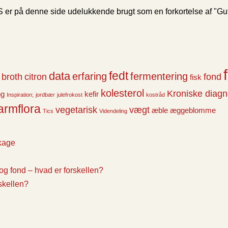
 er på denne side udelukkende brugt som en forkortelse af "
fedt
data
erfaring
fermentering
broth
citron
fond
fisk
kolesterol
Kroniske diag
ng
kefir
Inspiration;
jordbær
julefrokost
kostråd
armflora
vegetarisk
vægt
æble
æggeblomme
Tics
Videndeling
kage
 og fond – hvad er forskellen?
rskellen?