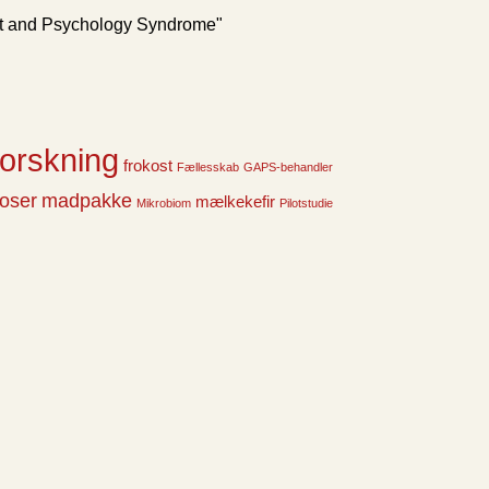
Gut and Psychology Syndrome"
forskning
frokost
Fællesskab
GAPS-behandler
noser
madpakke
mælkekefir
Mikrobiom
Pilotstudie