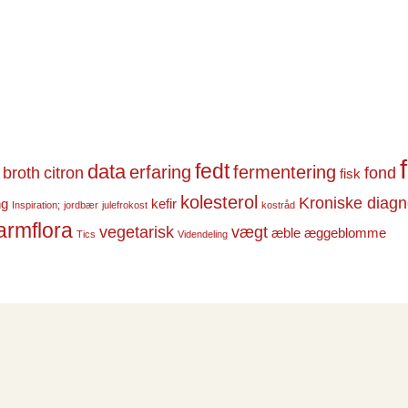
fedt
data
erfaring
fermentering
broth
citron
fond
fisk
kolesterol
Kroniske diag
ng
kefir
Inspiration;
jordbær
julefrokost
kostråd
armflora
vegetarisk
vægt
æble
æggeblomme
Tics
Videndeling