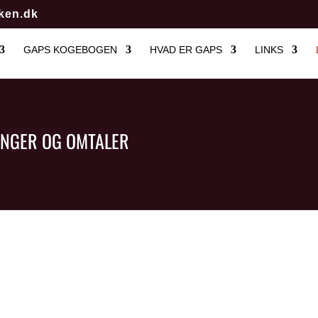
ken.dk
GAPS KOGEBOGEN
HVAD ER GAPS
LINKS
INGER OG OMTALER