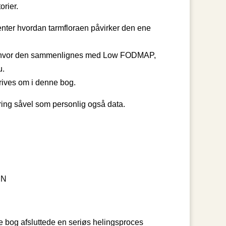
orier.
enter hvordan tarmfloraen påvirker den ene
fx hvor den sammenlignes med Low FODMAP,
u.
skrives om i denne bog.
aring såvel som personlig også data.
IN
ne bog afsluttede en seriøs helingsproces