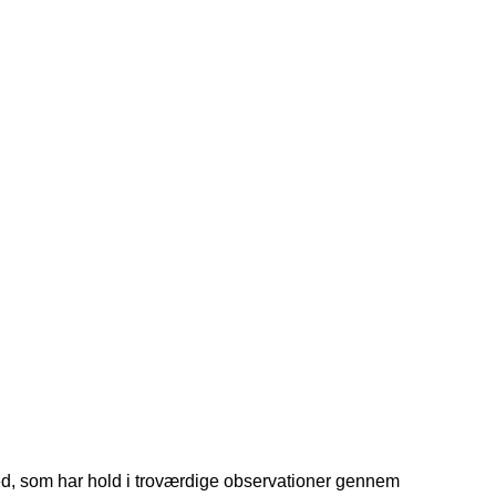
 kg lettere" ryger ind på min anbefalingsliste Bogen er en modi
. Det er ikke en kogebog, men en informativ og inspirerende bland
ed, som har hold i troværdige observationer gennem