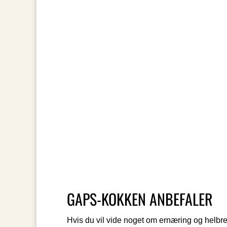
Anders Bachs bog "Sådan! Medicinfri og 10
fejlslagne officielle kostråd gennem 40 år
GAPS-KOKKEN ANBEFALER
Hvis du vil vide noget om ernæring og helbr