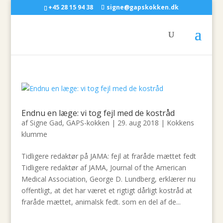
+45 28 15 94 38
signe@gapskokken.dk
Endnu en læge: vi tog fejl med de kostråd
af
Signe Gad, GAPS-kokken
|
29. aug 2018
|
Kokkens
klumme
Tidligere redaktør på JAMA: fejl at fraråde mættet fedt
Tidligere redaktør af JAMA, Journal of the American
Medical Association, George D. Lundberg, erklærer nu
offentligt, at det har været et rigtigt dårligt kostråd at
fraråde mættet, animalsk fedt. som en del af de...