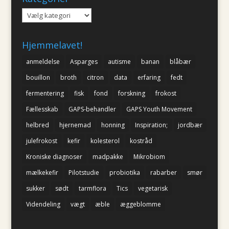
Kategorier
Hjemmelavet!
anmeldelse
Asparges
autisme
banan
blåbær
bouillon
broth
citron
data
erfaring
fedt
fermentering
fisk
fond
forskning
frokost
Fællesskab
GAPS-behandler
GAPS Youth Movement
helbred
hjernemad
honning
Inspiration;
jordbær
julefrokost
kefir
kolesterol
kostråd
Kroniske diagnoser
madpakke
Mikrobiom
mælkekefir
Pilotstudie
probiotika
rabarber
smør
sukker
sødt
tarmflora
Tics
vegetarisk
Videndeling
vægt
æble
æggeblomme