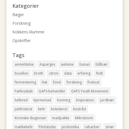
Kategorier
Bøger
Forskning
Kokkens klumme
Opskrifter
Tags
anmeldelse
Asparges
autisme
banan
blåbær
bouillon
broth
citron
data
erfaring
fedt
fermentering
fisk
fond
forskning
frokost
Fællesskab
GAPS-behandler
GAPS Youth Movement
helbred
hjernemad
honning
Inspiration;
jordbær
julefrokost
kefir
kolesterol
kostråd
Kroniske diagnoser
madpakke
Mikrobiom
mælkekefir
Pilotstudie
probiotika
rabarber
smør