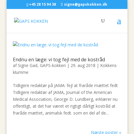
+45 28 15 94 38
signe@gapskokken.dk
Endnu en læge: vi tog fejl med de kostråd
af
Signe Gad, GAPS-kokken
|
29. aug 2018
|
Kokkens
klumme
Tidligere redaktør på JAMA: fejl at fraråde mættet fedt
Tidligere redaktør af JAMA, Journal of the American
Medical Association, George D. Lundberg, erklærer nu
offentligt, at det har været et rigtigt dårligt kostråd at
fraråde mættet, animalsk fedt. som en del af de...
Næste poster »