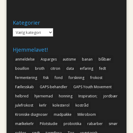
Kategorier
Kategorier
Hjemmelavet!
anmeldelse
Asparges
autisme
banan
blåbær
bouillon
broth
citron
data
erfaring
fedt
fermentering
fisk
fond
forskning
frokost
Fællesskab
GAPS-behandler
GAPS Youth Movement
helbred
hjernemad
honning
Inspiration;
jordbær
julefrokost
kefir
kolesterol
kostråd
Kroniske diagnoser
madpakke
Mikrobiom
mælkekefir
Pilotstudie
probiotika
rabarber
smør
sukker
sødt
tarmflora
Tics
vegetarisk