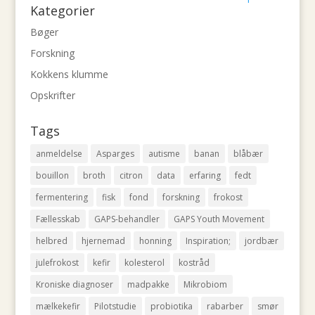
Kategorier
Bøger
Forskning
Kokkens klumme
Opskrifter
Tags
anmeldelse
Asparges
autisme
banan
blåbær
bouillon
broth
citron
data
erfaring
fedt
fermentering
fisk
fond
forskning
frokost
Fællesskab
GAPS-behandler
GAPS Youth Movement
helbred
hjernemad
honning
Inspiration;
jordbær
julefrokost
kefir
kolesterol
kostråd
Kroniske diagnoser
madpakke
Mikrobiom
mælkekefir
Pilotstudie
probiotika
rabarber
smør