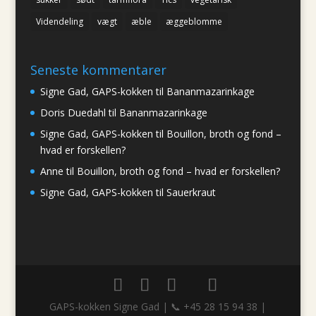
Videndeling
vægt
æble
æggeblomme
Seneste kommentarer
Signe Gad, GAPS-kokken
til
Bananmazarinkage
Doris Duedahl
til
Bananmazarinkage
Signe Gad, GAPS-kokken
til
Bouillon, broth og fond –
hvad er forskellen?
Anne
til
Bouillon, broth og fond – hvad er forskellen?
Signe Gad, GAPS-kokken
til
Sauerkraut
GAPS-kokken Signe Gad | 📞 +45 28 15 94 38 |