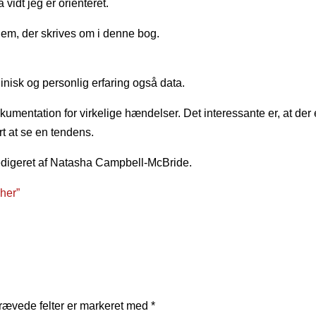
vidt jeg er orienteret.
x dem, der skrives om i denne bog.
linisk og personlig erfaring også data.
kumentation for virkelige hændelser. Det interessante er, at der 
t at se en tendens.
edigeret af Natasha Campbell-McBride.
“her”
rævede felter er markeret med
*