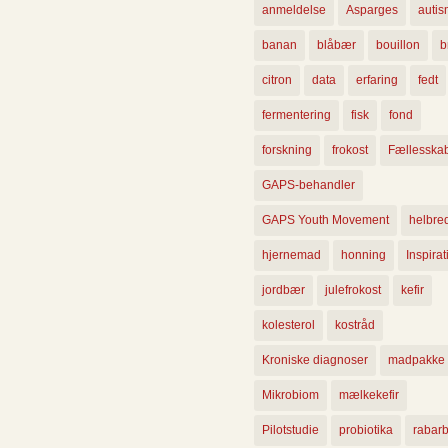
anmeldelse
Asparges
auti
banan
blåbær
bouillon
b
citron
data
erfaring
fedt
fermentering
fisk
fond
forskning
frokost
Fællesska
GAPS-behandler
GAPS Youth Movement
helbre
hjernemad
honning
Inspirat
jordbær
julefrokost
kefir
kolesterol
kostråd
Kroniske diagnoser
madpakke
Mikrobiom
mælkekefir
Pilotstudie
probiotika
rabarb