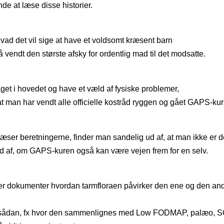
de at læse disse historier.
hvad det vil sige at have et voldsomt kræsent barn
 vendt den største afsky for ordentlig mad til det modsatte.
tåget i hovedet og have et væld af fysiske problemer,
t man har vendt alle officielle kostråd ryggen og gået GAPS-kur
ser beretningerne, finder man sandelig ud af, at man ikke er 
e ud af, om GAPS-kuren også kan være vejen frem for en selv.
, der dokumenter hvordan tarmfloraen påvirker den ene og den an
m sådan, fx hvor den sammenlignes med Low FODMAP, palæo, 