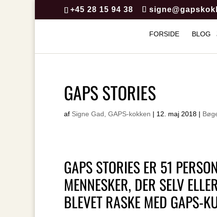
+45 28 15 94 38
signe@gapskok
FORSIDE
BLOG
GAPS STORIES
af
Signe Gad, GAPS-kokken
|
12. maj 2018
|
Bøg
GAPS STORIES ER 51 PERSO
MENNESKER, DER SELV ELLE
BLEVET RASKE MED GAPS-K