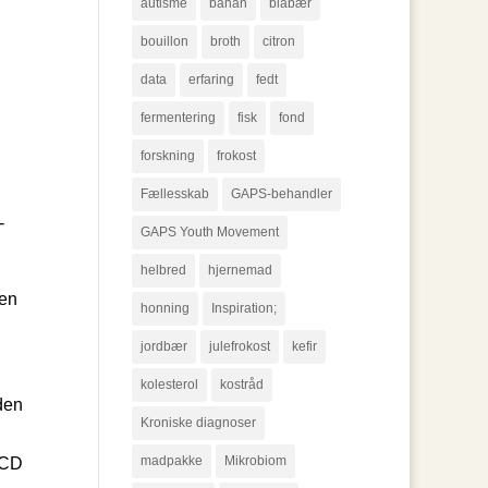
autisme
banan
blåbær
bouillon
broth
citron
data
erfaring
fedt
fermentering
fisk
fond
forskning
frokost
Fællesskab
GAPS-behandler
-
GAPS Youth Movement
helbred
hjernemad
den
honning
Inspiration;
jordbær
julefrokost
kefir
kolesterol
kostråd
den
Kroniske diagnoser
madpakke
Mikrobiom
SCD