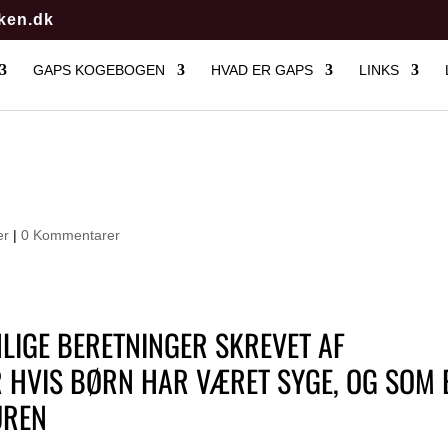
ken.dk
GAPS KOGEBOGEN
HVAD ER GAPS
LINKS
er
|
0 Kommentarer
NLIGE BERETNINGER SKREVET AF
R HVIS BØRN HAR VÆRET SYGE, OG SOM 
UREN