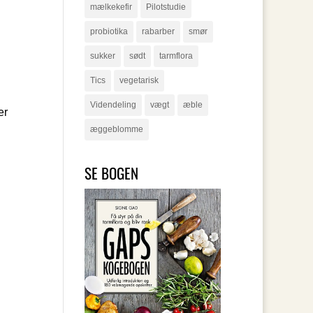
mælkekefir
Pilotstudie
probiotika
rabarber
smør
sukker
sødt
tarmflora
Tics
vegetarisk
Videndeling
vægt
æble
er
æggeblomme
SE BOGEN