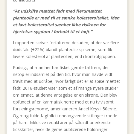
“At udskifte mættet fedt med flerumættet
planteolie er med til at sænke kolesteroltallet. Men
et lavt kolesteroltal sænker ikke risikoen for
hjertekar-sygdom i forhold til et højt.”
I rapporten skriver forfatterne desuden, at der var flere
dødsfald (+22%) blandt planteolie-spiserne, som fik
lavere kolesterol af planteolien, end i kontrolgruppen.
Pudsigt, at man her har fisket gemte tal frem, der
netop er indsamlet på den tid, hvor man havde vildt
travlt med at udråbe, hvor farligt det er at spise mættet
fedt. 2016-studiet viser som et af mange nyere studier
om emnet, at denne antagelse er en skrøne. Den blev
opfundet af en karimatisk herre med et nu tvivlsomt
forskningsrenomé, amerikaneren Ancel Keys i 50erne.
Og magtfulde fagfolk i toneangivende stillinger troede
på ham. Inklusive redaktører på såkaldt anerkendte
tidsskrifter, hvor de gerne publicerede holdninger