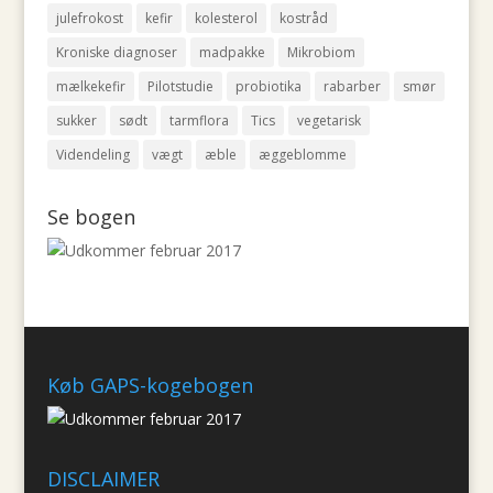
julefrokost
kefir
kolesterol
kostråd
Kroniske diagnoser
madpakke
Mikrobiom
mælkekefir
Pilotstudie
probiotika
rabarber
smør
sukker
sødt
tarmflora
Tics
vegetarisk
Videndeling
vægt
æble
æggeblomme
Se bogen
Køb GAPS-kogebogen
DISCLAIMER