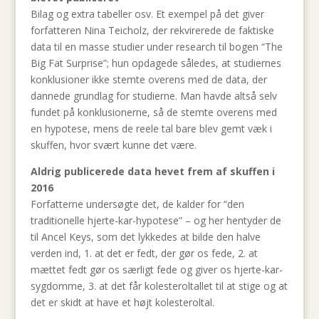
Bilag og extra tabeller osv. Et exempel på det giver
forfatteren Nina Teicholz, der rekvirerede de faktiske
data til en masse studier under research til bogen “The
Big Fat Surprise”; hun opdagede således, at studiernes
konklusioner ikke stemte overens med de data, der
dannede grundlag for studierne. Man havde altså selv
fundet på konklusionerne, så de stemte overens med
en hypotese, mens de reele tal bare blev gemt væk i
skuffen, hvor svært kunne det være.
Aldrig publicerede data hevet frem af skuffen i
2016
Forfatterne undersøgte det, de kalder for “den
traditionelle hjerte-kar-hypotese” – og her hentyder de
til Ancel Keys, som det lykkedes at bilde den halve
verden ind, 1. at det er fedt, der gør os fede, 2. at
mættet fedt gør os særligt fede og giver os hjerte-kar-
sygdomme, 3. at det får kolesteroltallet til at stige og at
det er skidt at have et højt kolesteroltal.