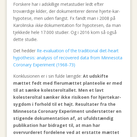
Forskere har i adskillige metastudier ledt efter
troværdige kilder, der dokumenterer denne hjerte-kar-
hypotese, men uden fangst. Fx fandt man i 2008 på
Karolinska
ikke
dokumentation for hypotesen, da man
tjekkede hele 17.000 studier. Og i 2016 kom så også
dette studie.
Det hedder
Re-evaluation of the traditional diet-heart
hypothesis: analysis of recovered data from Minnesota
Coronary Experiment (1968-73)
Konklusionen er i sin fulde længde:
At udskifte
mættet fedt med flerumættet planteolie er med
til at sænke kolesteroltallet. Men et lavt
kolesteroltal sænker ikke risikoen for hjertekar-
sygdom i forhold til et højt. Resultater fra the
Minnesota Coronary Experiment understøtter en
stigende dokumentation af, at ufuldstændig
publikation har bidraget til, at man har
overvurderet fordelene ved at erstatte mættet