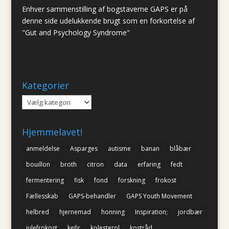
Enhver sammenstilling af bogstaverne GAPS er på
denne side udelukkende brugt som en forkortelse af
"Gut and Psychology Syndrome"
Kategorier
Kategorier
Hjemmelavet!
anmeldelse
Asparges
autisme
banan
blåbær
bouillon
broth
citron
data
erfaring
fedt
fermentering
fisk
fond
forskning
frokost
Fællesskab
GAPS-behandler
GAPS Youth Movement
helbred
hjernemad
honning
Inspiration;
jordbær
julefrokost
kefir
kolesterol
kostråd