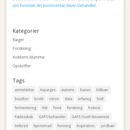
om hvordan din kommentar bliver behandlet
.
Kategorier
Bøger
Forskning
Kokkens klumme
Opskrifter
Tags
anmeldelse
Asparges
autisme
banan
blåbær
bouillon
broth
citron
data
erfaring
fedt
fermentering
fisk
fond
forskning
frokost
Fællesskab
GAPS-behandler
GAPS Youth Movement
helbred
hjernemad
honning
Inspiration;
jordbær