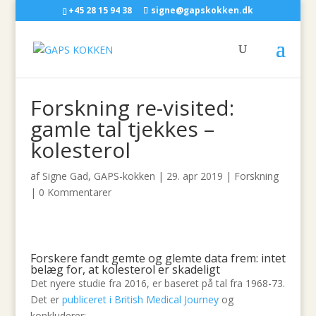
+45 28 15 94 38
signe@gapskokken.dk
Forskning re-visited:
gamle tal tjekkes –
kolesterol
af
Signe Gad, GAPS-kokken
|
29. apr 2019
|
Forskning
|
0 Kommentarer
Forskere fandt gemte og glemte data frem: intet
belæg for, at kolesterol er skadeligt
Det nyere studie fra 2016, er baseret på tal fra 1968-73.
Det er
publiceret i British Medical Journey
og
konkluderer: