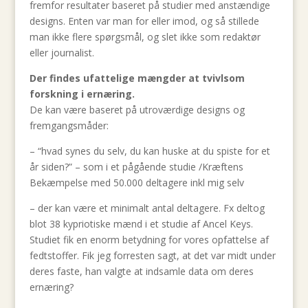
fremfor resultater baseret på studier med anstændige
designs. Enten var man for eller imod, og så stillede
man ikke flere spørgsmål, og slet ikke som redaktør
eller journalist.
Der findes ufattelige mængder at tvivlsom
forskning i ernæring.
De kan være baseret på utroværdige designs og
fremgangsmåder:
– “hvad synes du selv, du kan huske at du spiste for et
år siden?” – som i et pågående studie /Kræftens
Bekæmpelse med 50.000 deltagere inkl mig selv
– der kan være et minimalt antal deltagere. Fx deltog
blot 38 kypriotiske mænd i et studie af Ancel Keys.
Studiet fik en enorm betydning for vores opfattelse af
fedtstoffer. Fik jeg forresten sagt, at det var midt under
deres faste, han valgte at indsamle data om deres
ernæring?