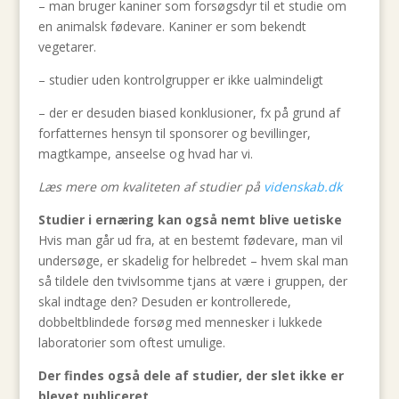
– man bruger kaniner som forsøgsdyr til et studie om
en animalsk fødevare. Kaniner er som bekendt
vegetarer.
– studier uden kontrolgrupper er ikke ualmindeligt
– der er desuden biased konklusioner, fx på grund af
forfatternes hensyn til sponsorer og bevillinger,
magtkampe, anseelse og hvad har vi.
Læs mere om kvaliteten af studier på
videnskab.dk
Studier i ernæring kan også nemt blive uetiske
Hvis man går ud fra, at en bestemt fødevare, man vil
undersøge, er skadelig for helbredet – hvem skal man
så tildele den tvivlsomme tjans at være i gruppen, der
skal indtage den? Desuden er kontrollerede,
dobbeltblindede forsøg med mennesker i lukkede
laboratorier som oftest umulige.
Der findes også dele af studier, der slet ikke er
blevet publiceret