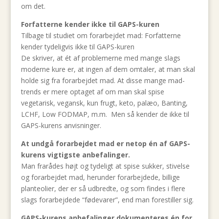
om det.
Forfatterne kender ikke til GAPS-kuren
Tilbage til studiet om forarbejdet mad: Forfatterne
kender tydeligvis ikke til GAPS-kuren
De skriver, at ét af problemerne med mange slags
moderne kure er, at ingen af dem omtaler, at man skal
holde sig fra forarbejdet mad. At disse mange mad-
trends er mere optaget af om man skal spise
vegetarisk, vegansk, kun frugt, keto, palæo, Banting,
LCHF, Low FODMAP, m.m. Men så kender de ikke til
GAPS-kurens anvisninger.
At undgå forarbejdet mad er netop én af GAPS-
kurens vigtigste anbefalinger.
Man frarådes højt og tydeligt at spise sukker, stivelse
og forarbejdet mad, herunder forarbejdede, billige
planteolier, der er så udbredte, og som findes i flere
slags forarbejdede “fødevarer”, end man forestiller sig.
GAPS-kurens anbefalinger dokumenteres én for