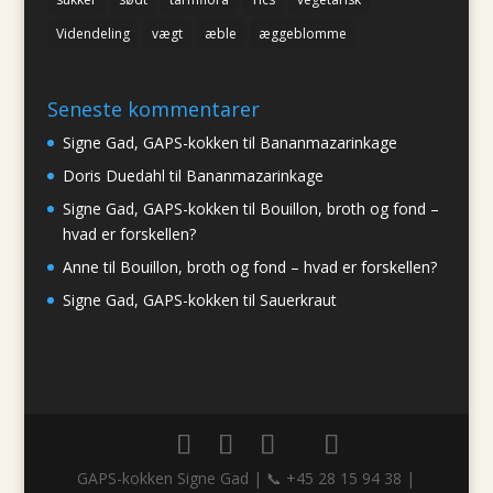
Videndeling
vægt
æble
æggeblomme
Seneste kommentarer
Signe Gad, GAPS-kokken
til
Bananmazarinkage
Doris Duedahl
til
Bananmazarinkage
Signe Gad, GAPS-kokken
til
Bouillon, broth og fond –
hvad er forskellen?
Anne
til
Bouillon, broth og fond – hvad er forskellen?
Signe Gad, GAPS-kokken
til
Sauerkraut
GAPS-kokken Signe Gad | 📞 +45 28 15 94 38 |