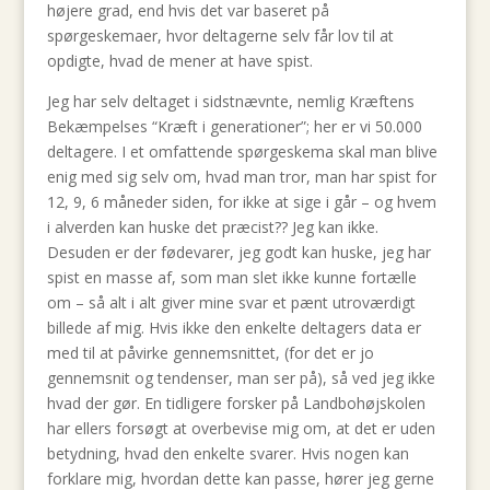
højere grad, end hvis det var baseret på
spørgeskemaer, hvor deltagerne selv får lov til at
opdigte, hvad de mener at have spist.
Jeg har selv deltaget i sidstnævnte, nemlig Kræftens
Bekæmpelses “Kræft i generationer”; her er vi 50.000
deltagere. I et omfattende spørgeskema skal man blive
enig med sig selv om, hvad man tror, man har spist for
12, 9, 6 måneder siden, for ikke at sige i går – og hvem
i alverden kan huske det præcist?? Jeg kan ikke.
Desuden er der fødevarer, jeg godt kan huske, jeg har
spist en masse af, som man slet ikke kunne fortælle
om – så alt i alt giver mine svar et pænt utroværdigt
billede af mig. Hvis ikke den enkelte deltagers data er
med til at påvirke gennemsnittet, (for det er jo
gennemsnit og tendenser, man ser på), så ved jeg ikke
hvad der gør. En tidligere forsker på Landbohøjskolen
har ellers forsøgt at overbevise mig om, at det er uden
betydning, hvad den enkelte svarer. Hvis nogen kan
forklare mig, hvordan dette kan passe, hører jeg gerne