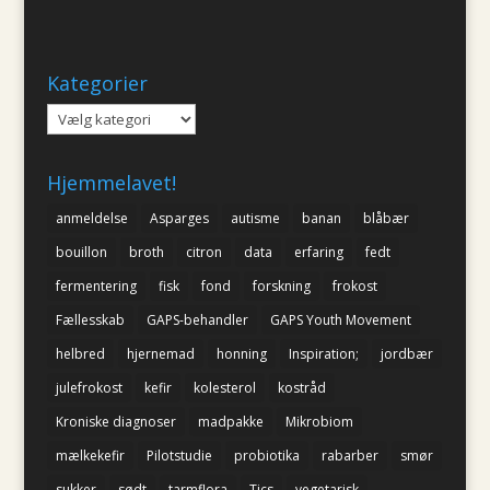
Kategorier
Kategorier
Hjemmelavet!
anmeldelse
Asparges
autisme
banan
blåbær
bouillon
broth
citron
data
erfaring
fedt
fermentering
fisk
fond
forskning
frokost
Fællesskab
GAPS-behandler
GAPS Youth Movement
helbred
hjernemad
honning
Inspiration;
jordbær
julefrokost
kefir
kolesterol
kostråd
Kroniske diagnoser
madpakke
Mikrobiom
mælkekefir
Pilotstudie
probiotika
rabarber
smør
sukker
sødt
tarmflora
Tics
vegetarisk