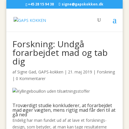
+45 28 15 94 38
signe@gapskokken.dk
Forskning: Undgå
forarbejdet mad og tab
dig
af
Signe Gad, GAPS-kokken
|
21. maj 2019
|
Forskning
|
0 Kommentarer
Troværdigt studie konkluderer, at forarbejdet
mad øger vægten, mens rigtig mad får den til at
gå ned
Endelig har man fundet ud af at lave et forsknings-
design, som betyder, at man kan tage resultaterne