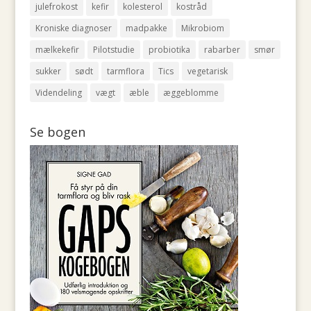
julefrokost
kefir
kolesterol
kostråd
Kroniske diagnoser
madpakke
Mikrobiom
mælkekefir
Pilotstudie
probiotika
rabarber
smør
sukker
sødt
tarmflora
Tics
vegetarisk
Videndeling
vægt
æble
æggeblomme
Se bogen