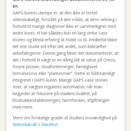
én
GAPS-kurens ulempe er, at den ikke er testet
videnskabeligt, forstået på den måde, at dens virkning i
forhold til mange diagnoser ikke er sammenlignet med
andre kures. Vi har således kun en lang stribe case
stories og klinisk erfaring at holde os til. Imidlertid tikker
det ene studie ind efter det andet, som bekræfter
anbefalingerne. Denne gang bliver det dokumenteret, at
det i forhold til vægt er en dårlig idé at satse på Oreos,
frosne pizzaer, bouillonterninger, færdiglavet
bernaisesovs eller “plantesmør”. Dette er fuldstændigt
integreret i GAPS-kuren. Mange GAPS-case stories
viser, at vægten reguleres automatisk, når man
begynder at fokusere på madens kvalitet, på
blodsukkerstabiliseringen, tarmfloraen, afgiftningen
med mere.
Mere om forskelige grader af studiers troværdighed på
Videnskab.dk´s Manifest