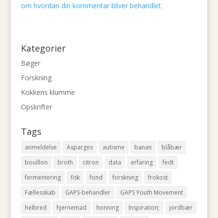
om hvordan din kommentar bliver behandlet
.
Kategorier
Bøger
Forskning
Kokkens klumme
Opskrifter
Tags
anmeldelse
Asparges
autisme
banan
blåbær
bouillon
broth
citron
data
erfaring
fedt
fermentering
fisk
fond
forskning
frokost
Fællesskab
GAPS-behandler
GAPS Youth Movement
helbred
hjernemad
honning
Inspiration;
jordbær