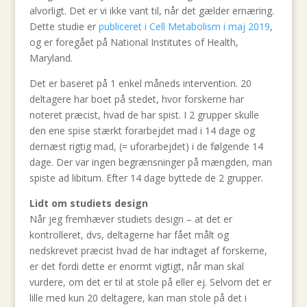
alvorligt. Det er vi ikke vant til, når det gælder ernæring.
Dette studie er
publiceret i Cell Metabolism i maj 2019
,
og er foregået på National Institutes of Health,
Maryland.
Det er baseret på 1 enkel måneds intervention. 20
deltagere har boet på stedet, hvor forskerne har
noteret præcist, hvad de har spist. I 2 grupper skulle
den ene spise stærkt forarbejdet mad i 14 dage og
dernæst rigtig mad, (= uforarbejdet) i de følgende 14
dage. Der var ingen begrænsninger på mængden, man
spiste ad libitum. Efter 14 dage byttede de 2 grupper.
Lidt om studiets design
Når jeg fremhæver studiets design – at det er
kontrolleret, dvs, deltagerne har fået målt og
nedskrevet præcist hvad de har indtaget af forskerne,
er det fordi dette er enormt vigtigt, når man skal
vurdere, om det er til at stole på eller ej. Selvom det er
lille med kun 20 deltagere, kan man stole på det i