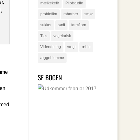
mælkekefir
Pilotstudie
probiotika
rabarber
smør
sukker
sødt
tarmflora
Tics
vegetarisk
Videndeling
vægt
æble
æggeblomme
emme
SE BOGEN
den
med