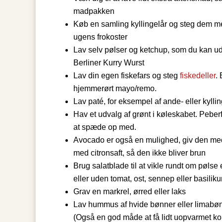
madpakken
Køb en samling kyllingelår og steg dem m
ugens frokoster
Lav selv pølser og ketchup, som du kan udv
Berliner Kurry Wurst
Lav din egen fiskefars og steg
fiskedeller
.
hjemmerørt mayo/remo.
Lav paté, for eksempel af ande- eller kyllin
Hav et udvalg af grønt i køleskabet. Peber
at spæde op med.
Avocado er også en mulighed, giv den med i
med citronsaft, så den ikke bliver brun
Brug salatblade til at vikle rundt om pøls
eller uden tomat, ost, sennep eller basilik
Grav en markrel, ørred eller laks
Lav hummus af hvide bønner eller limabønn
(Også en god måde at få lidt uopvarmet kol