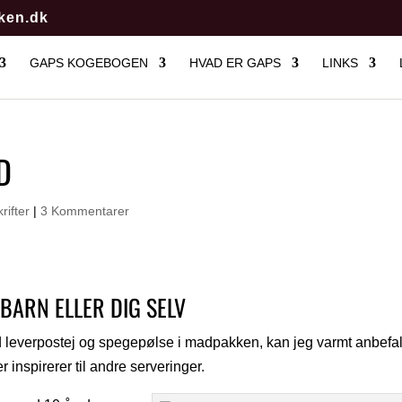
ken.dk
GAPS KOGEBOGEN
HVAD ER GAPS
LINKS
D
rifter
|
3 Kommentarer
BARN ELLER DIG SELV
d leverpostej og spegepølse i madpakken, kan jeg varmt anbefal
 inspirerer til andre serveringer.