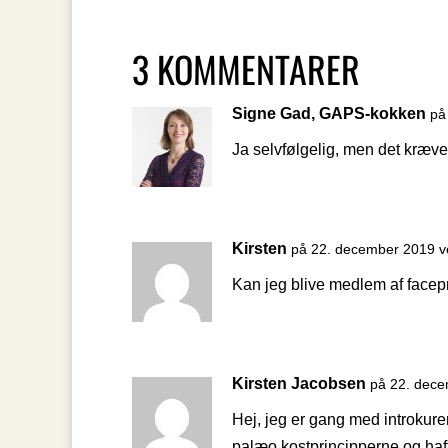
3 KOMMENTARER
Signe Gad, GAPS-kokken
på
Ja selvfølgelig, men det kræv
Kirsten
på 22. december 2019 v
Kan jeg blive medlem af face
Kirsten Jacobsen
på 22. dece
Hej, jeg er gang med introkuren 
palæo kostprincipperne og haft