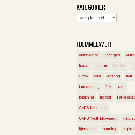
KATEGORIER
Kategorier
HJEMMELAVET!
anmeldelse
Asparges
auti
banan
blåbær
bouillon
b
citron
data
erfaring
fedt
fermentering
fisk
fond
forskning
frokost
Fællesska
GAPS-behandler
GAPS Youth Movement
helbre
hjernemad
honning
Inspirat