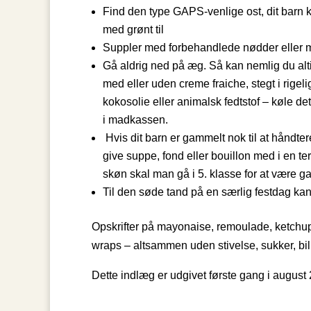
Find den type GAPS-venlige ost, dit barn ka
med grønt til
Suppler med forbehandlede nødder eller ma
Gå aldrig ned på æg. Så kan nemlig du alt
med eller uden creme fraiche, stegt i rigeli
kokosolie eller animalsk fedtstof – køle de
i madkassen.
Hvis dit barn er gammelt nok til at håndte
give suppe, fond eller bouillon med i en te
skøn skal man gå i 5. klasse for at være g
Til den søde tand på en særlig festdag ka
Opskrifter på mayonaise, remoulade, ketchup,
wraps – altsammen uden stivelse, sukker, billi
Dette indlæg er udgivet første gang i august