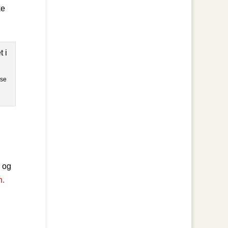
ke
sse
s og
.