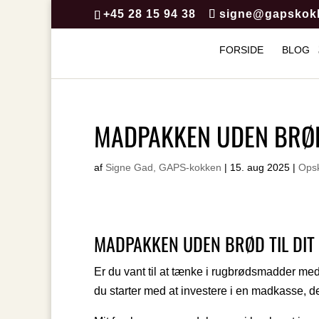
+45 28 15 94 38
signe@gapskok
FORSIDE
BLOG
MADPAKKEN UDEN BRØ
af
Signe Gad, GAPS-kokken
|
15. aug 2025
|
Opsk
MADPAKKEN UDEN BRØD TIL DIT 
Er du vant til at tænke i rugbrødsmadder me
du starter med at investere i en madkasse, der