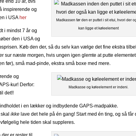
ere end 10 år, dvs
å inspirerende og
ren i USA
her
Madkassen før den er puttet i sit etui, hvori der 
kan ligge et køleelement
dt i mindst 7 år og
køber den i USA og
sprisen. Køb den der, så du selv kan vælge det fine ekstra tilb
er sur næste morgen, hvis ungen igen glemte at putte elementet 
gen før), små mad-pinde, ekstra små boxe med mere.
rerende og
APS-kur! Derfor:
Madkasse og køleelement er indeni.
il det!!
er indholdet i en lækker og indbydende GAPS-madpakke.
 skal
ikke
lave det hele på én gang! Start med én ting, og så får
vfølgelig hele tiden skal suppleres.
der er rester til