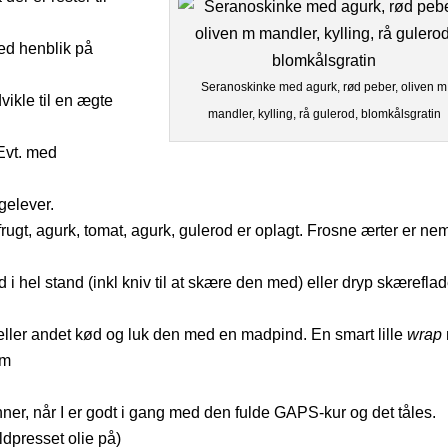
ed henblik på
Seranoskinke med agurk, rød peber, oliven m
ikle til en ægte
mandler, kylling, rå gulerod, blomkålsgratin
 Evt. med
gelever.
frugt, agurk, tomat, agurk, gulerod er oplagt. Frosne ærter er n
 hel stand (inkl kniv til at skære den med) eller dryp skærefla
e eller andet kød og luk den med en madpind. En smart lille
wrap
um
er, når I er godt i gang med den fulde GAPS-kur og det tåles.
dpresset olie på)