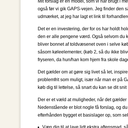
Mit forslag er en model, som vi har brugt i m
også før vi gik GAPS-vejen. Jeg finder den s
udmærket, at jeg har lagt et link til forhandle
Det er en investering, der for os har holdt hol
den er alle pengene værd. Også selvom du 
bliver bonnet af toldvæsenet oven i selve køb
såsom køleelementer, (køb 2, så du ikke bliv
fryseren, da hun/han kom hjem fra skole da
Det gælder om at gøre sig livet så let, inspi
problemfrit som muligt, især når man er på G
køb dig til lettelse, så snart du kan se dit snit t
Der er et væld at muligheder, når det gæld
Nedenstående er blot nogle få forslag, og du
efterhånden bygget et basislager op, som sel
Væn dig til at lave lidt ekstra aftensmad, så 