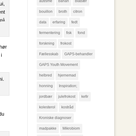
autisme
banan
blåbær
bouillon
broth
citron
også
data
erfaring
fedt
fermentering
fisk
fond
forskning
frokost
ehør
Fællesskab
GAPS-behandler
i
GAPS Youth Movement
helbred
hjernemad
honning
Inspiration;
jordbær
julefrokost
kefir
kolesterol
kostråd
 du
Kroniske diagnoser
madpakke
Mikrobiom