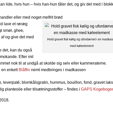
n lide, hvis hun – hvis han-hun tåler det, og giv det med i blok
ndler eller med noget melfrit brød
id lave et røræg
gt smør, ghee,
t af og give det med
Hold gravet fisk kølig og ufordærvet i en madka
med køleelement
re det, kan du også
rmokande. Efter mit
ammel nok til at undgå at skolde sig selv eller kammeraterne.
n en enkelt
Blåffin
nemt medbringes i madkassen
 leverpaté, blomkålsgratin, hummus, bouillon, fond, gravet lak
g planteoile eller tilsætningsstoffer – findes i
GAPS Kogebogen
 2018.