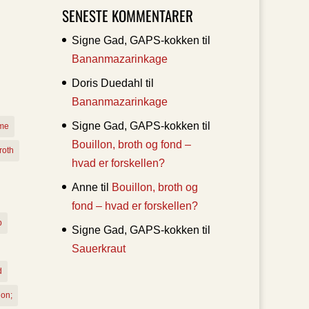
SENESTE KOMMENTARER
Signe Gad, GAPS-kokken
til
Bananmazarinkage
Doris Duedahl
til
Bananmazarinkage
Signe Gad, GAPS-kokken
til
sme
Bouillon, broth og fond –
roth
hvad er forskellen?
Anne
til
Bouillon, broth og
fond – hvad er forskellen?
b
Signe Gad, GAPS-kokken
til
Sauerkraut
d
ion;