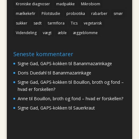
Kroniske diagnoser
madpakke
Mikrobiom
mælkekefir
Pilotstudie
probiotika
rabarber
smør
sukker
sødt
tarmflora
Tics
vegetarisk
Videndeling
vægt
æble
æggeblomme
Seneste kommentarer
Signe Gad, GAPS-kokken
til
Bananmazarinkage
Doris Duedahl
til
Bananmazarinkage
Signe Gad, GAPS-kokken
til
Bouillon, broth og fond –
hvad er forskellen?
Anne
til
Bouillon, broth og fond – hvad er forskellen?
Signe Gad, GAPS-kokken
til
Sauerkraut