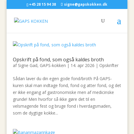
+45 28 15 94 38
signe@gapskokken.dk
Opskrift på fond, som også kaldes broth
af
Signe Gad, GAPS-kokken
|
14. apr 2026
|
Opskrifter
Sådan laver du din egen gode fond/broth På GAPS-
kuren skal man indtage fond, fond og atter fond, og det
er ikke engang af gastronomiske men af medicinske
grunde! Men hvorfor så ikke gøre det til en
velsmagende fest og bruge fond i hverdagsmaden,
som de dygtige kokke...