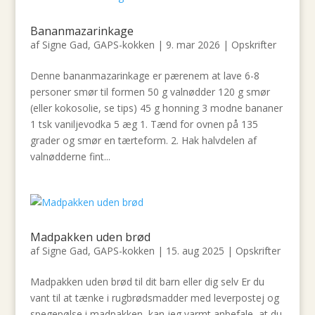
Bananmazarinkage
af
Signe Gad, GAPS-kokken
|
9. mar 2026
|
Opskrifter
Denne bananmazarinkage er pærenem at lave 6-8
personer smør til formen 50 g valnødder 120 g smør
(eller kokosolie, se tips) 45 g honning 3 modne bananer
1 tsk vaniljevodka 5 æg 1. Tænd for ovnen på 135
grader og smør en tærteform. 2. Hak halvdelen af
valnødderne fint...
Madpakken uden brød
af
Signe Gad, GAPS-kokken
|
15. aug 2025
|
Opskrifter
Madpakken uden brød til dit barn eller dig selv Er du
vant til at tænke i rugbrødsmadder med leverpostej og
spegepølse i madpakken, kan jeg varmt anbefale, at du