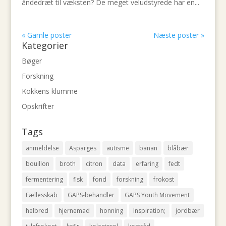
åndedræt til væksten? De meget veludstyrede har en...
« Gamle poster
Næste poster »
Kategorier
Bøger
Forskning
Kokkens klumme
Opskrifter
Tags
anmeldelse
Asparges
autisme
banan
blåbær
bouillon
broth
citron
data
erfaring
fedt
fermentering
fisk
fond
forskning
frokost
Fællesskab
GAPS-behandler
GAPS Youth Movement
helbred
hjernemad
honning
Inspiration;
jordbær