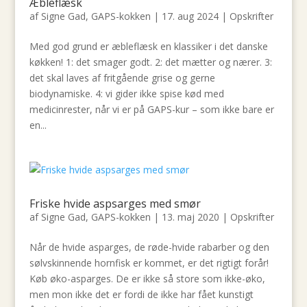
Æbleflæsk
af
Signe Gad, GAPS-kokken
|
17. aug 2024
|
Opskrifter
Med god grund er æbleflæsk en klassiker i det danske
køkken! 1: det smager godt. 2: det mætter og nærer. 3:
det skal laves af fritgående grise og gerne
biodynamiske. 4: vi gider ikke spise kød med
medicinrester, når vi er på GAPS-kur – som ikke bare er
en...
Friske hvide aspsarges med smør
af
Signe Gad, GAPS-kokken
|
13. maj 2020
|
Opskrifter
Når de hvide asparges, de røde-hvide rabarber og den
sølvskinnende hornfisk er kommet, er det rigtigt forår!
Køb øko-asparges. De er ikke så store som ikke-øko,
men mon ikke det er fordi de ikke har fået kunstigt