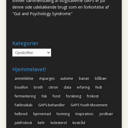
Enhver sammenstilling af bogstaverne GAPS er på
denne side udelukkende brugt som en forkortelse af
"Gut and Psychology Syndrome"
Kategorier
Kategorier
Hjemmelavet!
anmeldelse
Asparges
autisme
banan
blåbær
bouillon
broth
citron
data
erfaring
fedt
fermentering
fisk
fond
forskning
frokost
Fællesskab
GAPS-behandler
GAPS Youth Movement
helbred
hjernemad
honning
Inspiration;
jordbær
julefrokost
kefir
kolesterol
kostråd