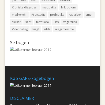
julefrokost
kefir
kolesterol
kostråd
Kroniske diagnoser
madpakke
Mikrobiom
mælkekefir
Pilotstudie
probiotika
rabarber
smør
sukker
sødt
tarmflora
Tics
vegetarisk
Videndeling
vægt
æble
æggeblomme
Se bogen
Køb GAPS-kogebogen
DISCLAIMER